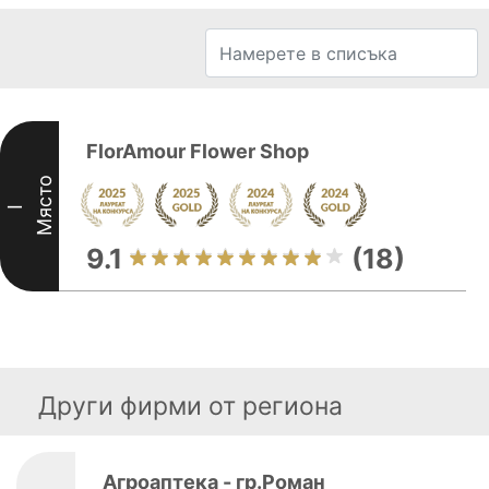
FlorAmour Flower Shop
Място
I
9.1
(18)
Други фирми от региона
Агроаптека - гр.Роман