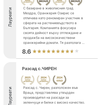
С базиране в живописния град
Лауреати
Мездра, Оранжерия Озирис се
отличава като реномиран участник в
сферата на растениевъдството в
България. Компанията фокусира
своята дейност върху отглеждане и
продажба на висококачествени
оранжерийни домати. Тя разполага ...
8.6
Разсад с.ЧИРЕН
Разсад с. Чирен, разположен във
Лауреати
Враца, представлява утвърден
производител на разсади за
зеленчуци и билки с високо качество.