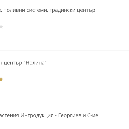
е, поливни системи, градински център
н център "Нолина"
астения Интродукция - Георгиев и С-ие