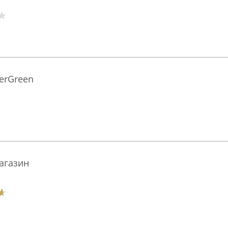
verGreen
агазин