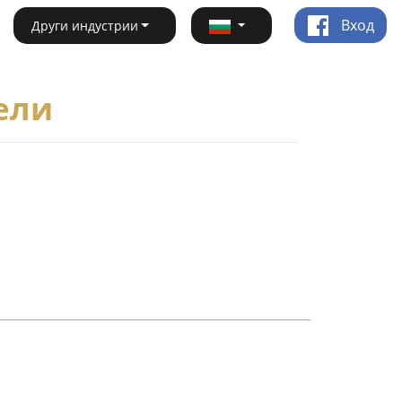
Вход
Други индустрии
ели