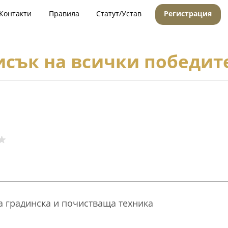
Контакти
Правила
Статут/Устав
Регистрация
исък на всички победит
а градинска и почистваща техника