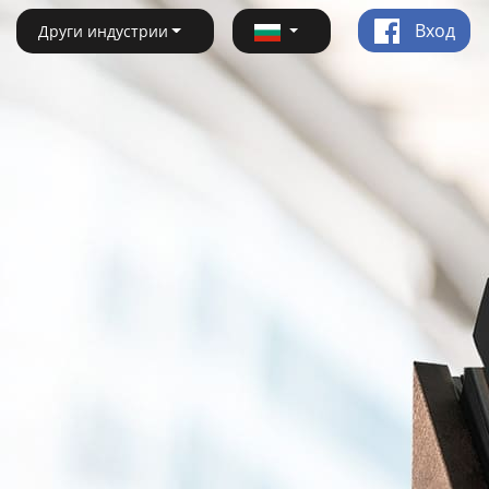
Вход
Други индустрии