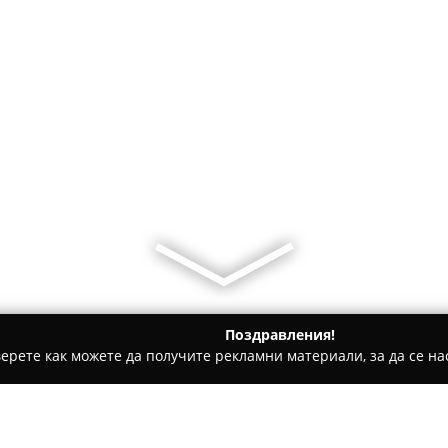
Поздравления!
ерете как можете да получите рекламни материали, за да се нас
центрове, Градинарски услуги - Варна
Градинарски услуги 