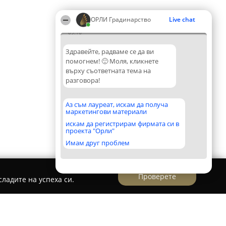
ОРЛИ Градинарство
Live chat
09:16
Здравейте, радваме се да ви
помогнем! 🙂 Моля, кликнете
върху съответната тема на
разговора!
Аз съм лауреат, искам да получа
маркетингови материали
искам да регистрирам фирмата си в
проекта "Орли"
Имам друг проблем
Проверете
ладите на успеха си.
Краси