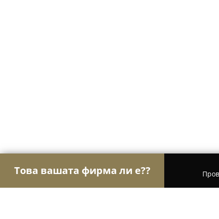
Това вашата фирма ли е??
Пров
Орли Градинарство
Озеленяване, Градински 