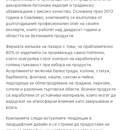
декоративни бетонови изделия и градинско
обзавеждане с високо качество. Основана през 2012
година в Севлиево, компанията се възползва от
дългогодишния професионален опит на своите
експерти, които работят над двадесет години в
областта на бетоновите продукти.
Фирмата изпъква на пазара с това, че приблизително
80% от изделията си произвежда самостоятелно,
което осигурява строг контрол на изработката и
голяма гъвкавост при избора на продукти.
Асортиментът включва балюстради, колони, статуи,
барбекюта, фонтани, кашпи, саксии и пейки,
подходящи за облагородяване на градини, паркове,
хотели и различни търговски обекти. Всички продукти
са изработени от устойчиви материали, които могат да
издържат на атмосферни влияния като замръзване и
влага.
Компанията следи актуалните тенденции в
ландшафтния дизайн и се стреми да предоставя не