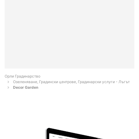
Орли Градинарство
Озеленяване, Градински центрове, Градинарски услуги - Лъгът
Decor Garden