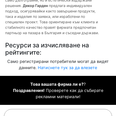
само дълготрайни, но и естетически издържани
решения.
Декор Гарден
предлага индивидуален
подход, осигурявайки както завършени продукти,
така и изделия по заявка, или изработени по
специален проект. Това ориентиране към клиента и
стабилното качество правят фирмата предпочитан
партньор на пазара в България и съседни държави.
Ресурси за изчисляване на
рейтингите:
Само регистрирани потребители могат да видят
данните.
Натиснете тук за да влезете
Това вашата фирма ли е?
?
Поздравления!
Проверете как да събирате
рекламни материали!