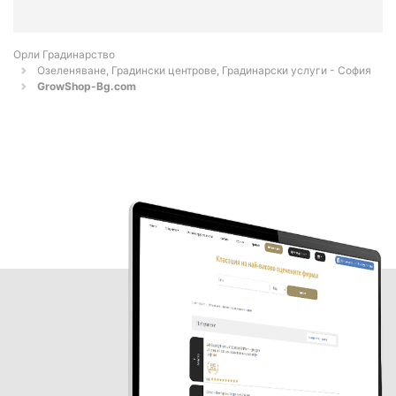
Орли Градинарство
Озеленяване, Градински центрове, Градинарски услуги - София
GrowShop-Bg.com