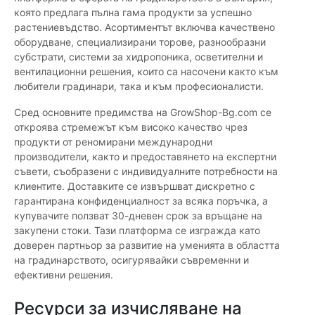
която предлага пълна гама продукти за успешно
растениевъдство. Асортиментът включва качествено
оборудване, специализирани торове, разнообразни
субстрати, системи за хидропоника, осветителни и
вентилационни решения, които са насочени както към
любители градинари, така и към професионалисти.
Сред основните предимства на GrowShop-Bg.com се
откроява стремежът към високо качество чрез
продукти от реномирани международни
производители, както и предоставянето на експертни
съвети, съобразени с индивидуалните потребности на
клиентите. Доставките се извършват дискретно с
гарантирана конфиденциалност за всяка поръчка, а
купувачите ползват 30-дневен срок за връщане на
закупени стоки. Тази платформа се изгражда като
доверен партньор за развитие на уменията в областта
на градинарството, осигурявайки съвременни и
ефективни решения.
Ресурси за изчисляване на