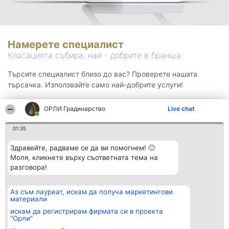
Намерете специалист
Класацията събира, най - добрите в бранша.
Търсите специалист близо до вас? Проверете нашата
търсачка. Използвайте само най-добрите услуги!
ОРЛИ Градинарство
Live chat
Търсене
01:35
Здравейте, радваме се да ви помогнем! 🙂
Моля, кликнете върху съответната тема на
разговора!
Аз съм лауреат, искам да получа маркетингови
Организатор на
Класация
Контакти
материали
класиране
Победители
Контакти
Beautiful Company S.R.L.
Списък на
искам да регистрирам фирмата си в проекта
BulevardulAleea Timișul De
всички
"Орли"
Sus Nr. 2, Bl. A30, Sc. A, Et.
победители