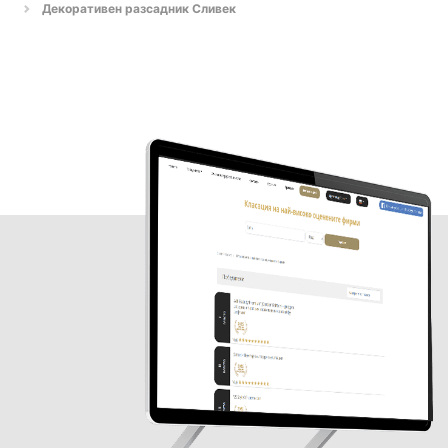
Декоративен разсадник Сливек