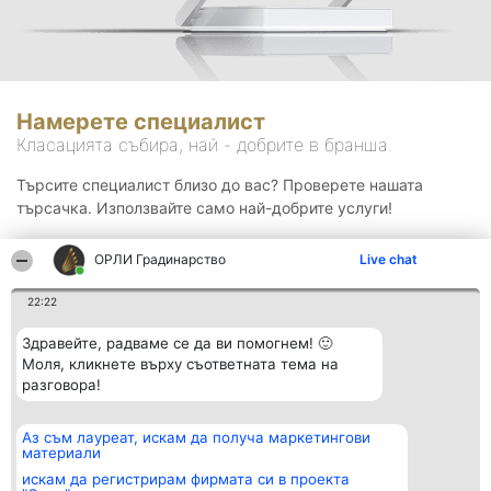
Намерете специалист
Класацията събира, най - добрите в бранша.
Търсите специалист близо до вас? Проверете нашата
търсачка. Използвайте само най-добрите услуги!
ОРЛИ Градинарство
Live chat
Търсене
22:22
Здравейте, радваме се да ви помогнем! 🙂
Моля, кликнете върху съответната тема на
разговора!
Аз съм лауреат, искам да получа маркетингови
Организатор на
Класация
Контакти
материали
класиране
Победители
Контакти
Beautiful Company S.R.L.
Списък на
искам да регистрирам фирмата си в проекта
BulevardulAleea Timișul De
всички