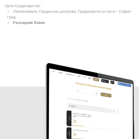
Орли Градинарство
Озеленяване, Градински центрове, Градинарски услуги - София-
град
Разсадник Хевис