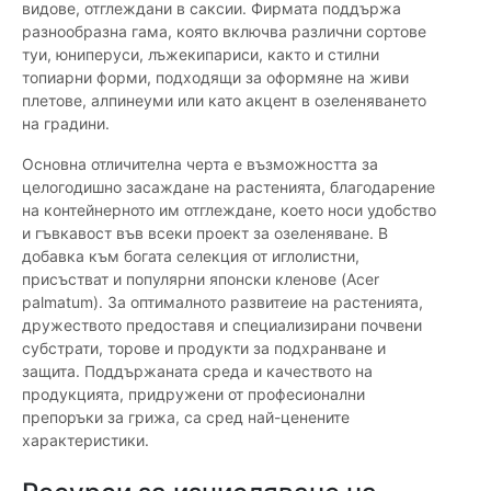
видове, отглеждани в саксии. Фирмата поддържа
разнообразна гама, която включва различни сортове
туи, юниперуси, лъжекипариси, както и стилни
топиарни форми, подходящи за оформяне на живи
плетове, алпинеуми или като акцент в озеленяването
на градини.
Основна отличителна черта е възможността за
целогодишно засаждане на растенията, благодарение
на контейнерното им отглеждане, което носи удобство
и гъвкавост във всеки проект за озеленяване. В
добавка към богата селекция от иглолистни,
присъстват и популярни японски кленове (Acer
palmatum). За оптималното развитеие на растенията,
дружеството предоставя и специализирани почвени
субстрати, торове и продукти за подхранване и
защита. Поддържаната среда и качеството на
продукцията, придружени от професионални
препоръки за грижа, са сред най-ценените
характеристики.