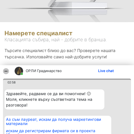
Намерете специалист
Класацията събира, най - добрите в бранша.
Търсите специалист близо до вас? Проверете нашата
търсачка. Използвайте само най-добрите услуги!
ОРЛИ Градинарство
Live chat
Търсене
02:58
Здравейте, радваме се да ви помогнем! 🙂
Моля, кликнете върху съответната тема на
разговора!
Аз съм лауреат, искам да получа маркетингови
Организатор на
Класация
Контакти
материали
класиране
Победители
Контакти
Beautiful Company S.R.L.
Списък на
искам да регистрирам фирмата си в проекта
BulevardulAleea Timișul De
всички