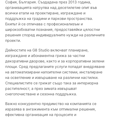
София, България. Създадена през 2013 година,
организацията натрупва над десетилетие опит във
всички етапи на проектиране, изграждане и
поддръжка на градини и паркови пространства.
Екипът ѝ се отличава с професионализъм и
широкообхватни познания, предоставяйки цялостни
решения според индивидуалните нужди на различните
проекти.
Дейностите на G8 Studio включват планиране,
изграждане и абонаментна грижа за частни
декоративни дворове, както и за корпоративни зелени
площи. Сред предлаганите услуги попадат внедряване
на автоматизирани напоителни системи, инсталиране
на осветление и извършване на различни настилки.
Специалистите се грижат също така за интериорна
растителност, а през зимата извършват
снегопочистване и сезонна поддръжка.
Важно конкурентно предимство на компанията се
изразява в ангажимента към оптимални решения,
ефективна организация на процесите и