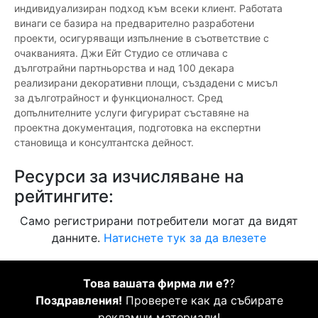
индивидуализиран подход към всеки клиент. Работата
винаги се базира на предварително разработени
проекти, осигуряващи изпълнение в съответствие с
очакванията. Джи Ейт Студио се отличава с
дълготрайни партньорства и над 100 декара
реализирани декоративни площи, създадени с мисъл
за дълготрайност и функционалност. Сред
допълнителните услуги фигурират съставяне на
проектна документация, подготовка на експертни
становища и консултантска дейност.
Ресурси за изчисляване на
рейтингите:
Само регистрирани потребители могат да видят
данните.
Натиснете тук за да влезете
Това вашата фирма ли е?
?
Поздравления!
Проверете как да събирате
рекламни материали!