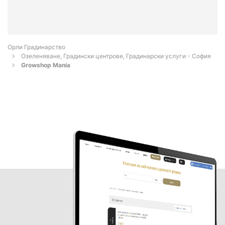
Орли Градинарство
Озеленяване, Градински центрове, Градинарски услуги - София
Growshop Mania