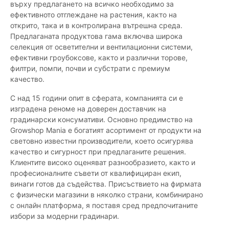
върху предлагането на всичко необходимо за
ефективното отглеждане на растения, както на
открито, така и в контролирана вътрешна среда.
Предлаганата продуктова гама включва широка
селекция от осветителни и вентилационни системи,
ефективни гроубоксове, както и различни торове,
филтри, помпи, почви и субстрати с премиум
качество.
С над 15 години опит в сферата, компанията си е
изградена реноме на доверен доставчик на
градинарски консумативи. Основно предимство на
Growshop Mania е богатият асортимент от продукти на
световно известни производители, което осигурява
качество и сигурност при предлаганите решения.
Клиентите високо оценяват разнообразието, както и
професионалните съвети от квалифициран екип,
винаги готов да съдейства. Присъствието на фирмата
с физически магазини в няколко страни, комбинирано
с онлайн платформа, я поставя сред предпочитаните
избори за модерни градинари.