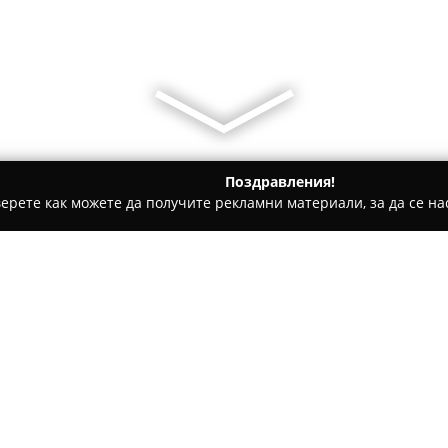
Поздравления!
ерете как можете да получите рекламни материали, за да се нас
центрове, Градинарски услуги - Варна
Грийнлайн Великова
Относно компанията:
Грийнлайн Великова
е фирм
професионалното озеленяване