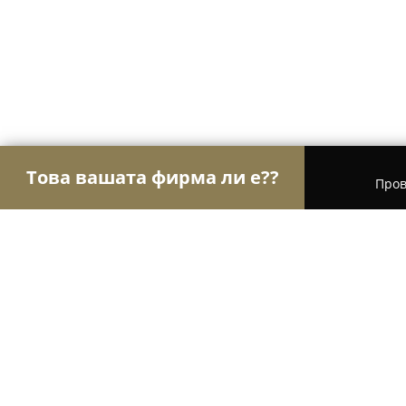
Това вашата фирма ли е??
Пров
Орли Градинарство
Озеленяване, Градински 
Грийнлайн Великова