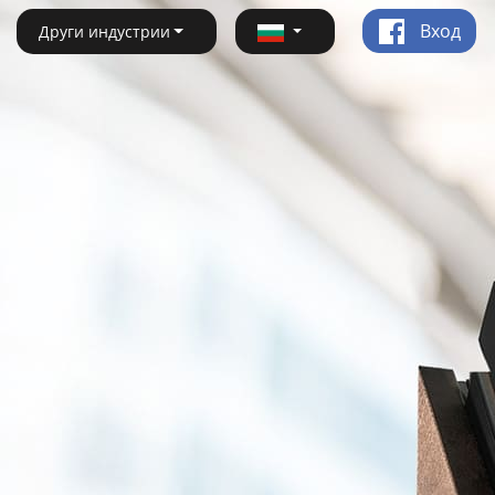
Вход
Други индустрии