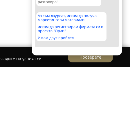
разговора!
Аз съм лауреат, искам да получа
маркетингови материали
искам да регистрирам фирмата си в
проекта "Орли"
Имам друг проблем
Проверете
ладите на успеха си.
а със седалище във Варна, специализирана в
 и поддръжка на декоративна растителност, с