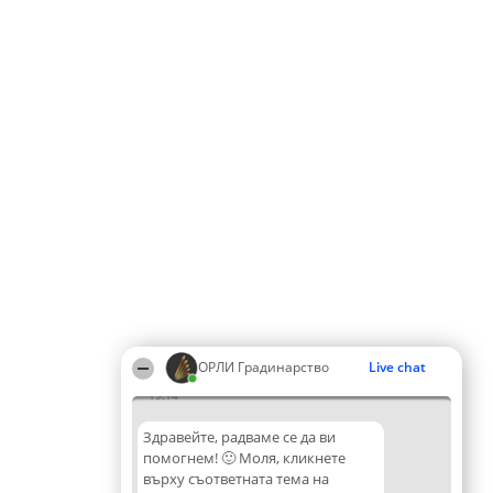
ОРЛИ Градинарство
Live chat
19:14
Здравейте, радваме се да ви
помогнем! 🙂 Моля, кликнете
върху съответната тема на