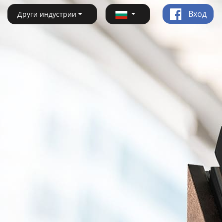
Вход
Други индустрии