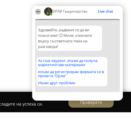
ОРЛИ Градинарство
Live chat
04:10
Здравейте, радваме се да ви
помогнем! 🙂 Моля, кликнете
върху съответната тема на
разговора!
Аз съм лауреат, искам да получа
маркетингови материали
искам да регистрирам фирмата си в
проекта "Орли"
Имам друг проблем
Проверете
ладите на успеха си.