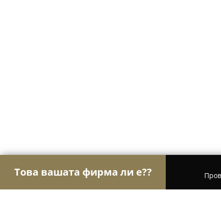
Това вашата фирма ли е??
Пров
Орли Градинарство
Озеленяване, Градински ц