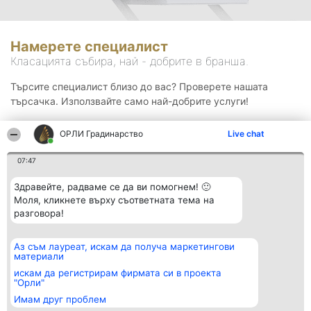
Намерете специалист
Класацията събира, най - добрите в бранша.
Търсите специалист близо до вас? Проверете нашата
търсачка. Използвайте само най-добрите услуги!
ОРЛИ Градинарство
Live chat
Търсене
07:47
Здравейте, радваме се да ви помогнем! 🙂
Моля, кликнете върху съответната тема на
разговора!
Аз съм лауреат, искам да получа маркетингови
Организатор на
Класация
Контакти
материали
класиране
Победители
Контакти
Beautiful Company S.R.L.
Списък на
искам да регистрирам фирмата си в проекта
BulevardulAleea Timișul De
всички
"Орли"
Sus Nr. 2, Bl. A30, Sc. A, Et.
победители
Имам друг проблем
4, Ap. 13
Правила
București 53-238
Статут/Устав