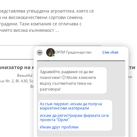
дставлява утвърдена агроаптека, която се
 на висококачествени сортови семена,
градини. Тази компания се отличава с
чиято висока кълняемост ...
ОРЛИ Градинарство
Live chat
13:54
анизатор на класиране
Класация
Контакти
Здравейте, радваме се да ви
Beautiful Company S.R.L.
Победители
Контакти
помогнем! 🙂 Моля, кликнете
 Nr. 2, Bl. A30, Sc. A, Et. 4, Ap. 13
Списък
върху съответната тема на
București 53-238
на
разговора!
CUI 36737675
всички
победители
Правила
Аз съм лауреат, искам да получа
маркетингови материали
Статут/
Устав
искам да регистрирам фирмата си в
проекта "Орли"
Политика
за
Имам друг проблем
поверителност