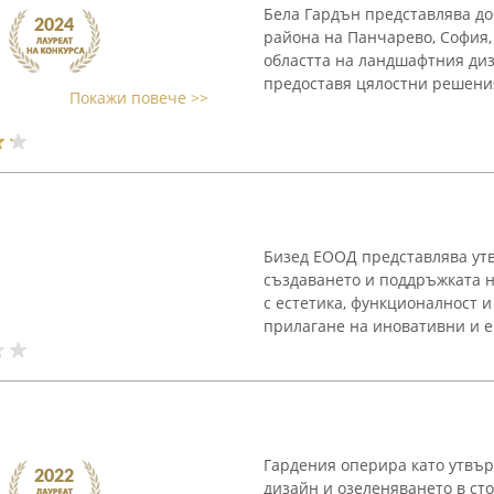
Бела Гардън представлява до
района на Панчарево, София, 
областта на ландшафтния диз
предоставя цялостни решения 
Покажи повече >>
Бизед ЕООД представлява утв
създаването и поддръжката н
с естетика, функционалност 
прилагане на иновативни и е
Гардения оперира като утвъ
дизайн и озеленяването в ст