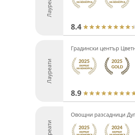
Лауреати
8.4
Градински център Цвет
Лауреати
8.9
Овощни разсадници Ду
Лауреати