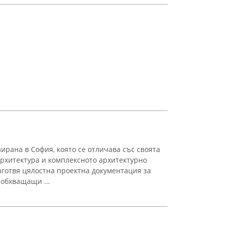
зирана в София, която се отличава със своята
рхитектура и комплексното архитектурно
зготвя цялостна проектна документация за
обхващащи ...