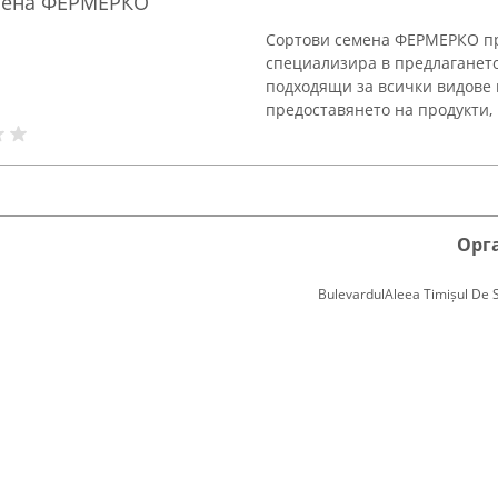
емена ФЕРМЕРКО
Сортови семена ФЕРМЕРКО пре
специализира в предлагането
подходящи за всички видове 
предоставянето на продукти, 
Орг
BulevardulAleea Timișul De Sus