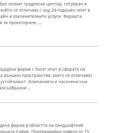
бре познат градински център, ситуиран в
който се отличава с над 24-годишен опит в
айн и озеленителните услуги. Фирмата
за проектиране, ...
ърдена фирма с богат опит в сферата на
а външни пространства, които се отличават
и устойчивост. Компанията е насочена към
косъобразни ...
рдена фирма в областта на ландшафтния
олицата София. Притежавайки повече от 15