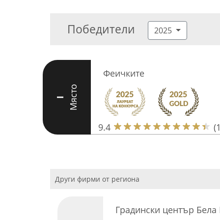
Победители
2025
Феичките
Място
I
9.4
(
Други фирми от региона
Градински център Бела 