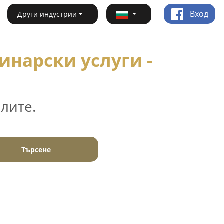
Вход
Други индустрии
инарски услуги -
лите.
Търсене