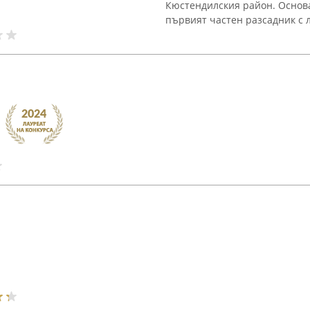
Кюстендилския район. Основа
първият частен разсадник с ли