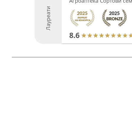
Агроаптека Сортови с
Лауреати
8.6