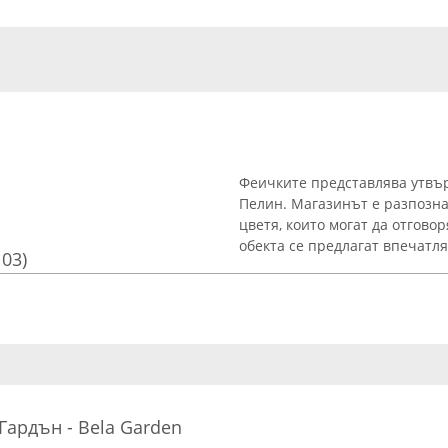
Феичките представлява утвър
Пелин. Магазинът е разпозна
цветя, които могат да отгово
обекта се предлагат впечатля
103)
Гардън - Bela Garden