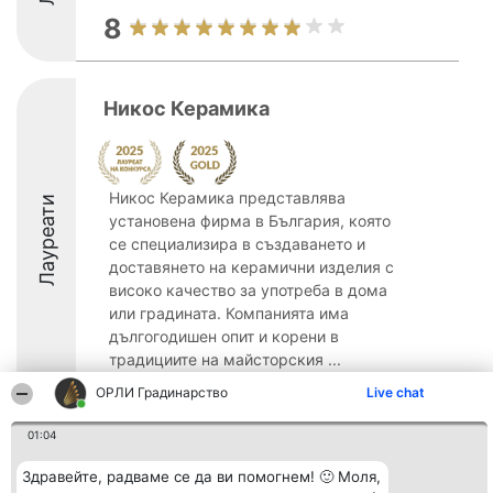
8
Никос Керамика
Никос Керамика представлява
Лауреати
установена фирма в България, която
се специализира в създаването и
доставянето на керамични изделия с
високо качество за употреба в дома
или градината. Компанията има
дългогодишен опит и корени в
традициите на майсторския ...
ОРЛИ Градинарство
Live chat
9.4
01:04
Здравейте, радваме се да ви помогнем! 🙂 Моля,
Организатор на
Класация
Контакти