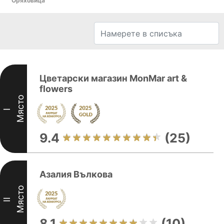
Оряховица
Цветарски магазин MonMar art &
flowers
Място
I
9.4
(25)
Азалия Вълкова
Място
II
8.1
(10)