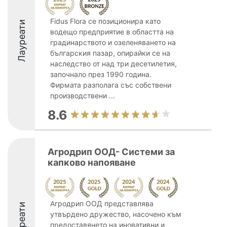
Fidus Flora се позиционира като
Лауреати
водещо предприятие в областта на
градинарството и озеленяването на
българския пазар, опирайки се на
наследство от над три десетилетия,
започнало през 1990 година.
Фирмата разполага със собствени
производствени ...
8.6
Агродрип ООД- Системи за
капково напояване
Агродрип ООД представлява
Лауреати
утвърдено дружество, насочено към
предоставянето на иновативни и