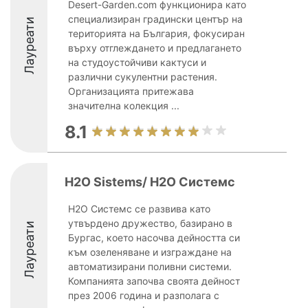
Desert-Garden.com функционира като
специализиран градински център на
Лауреати
територията на България, фокусиран
върху отглеждането и предлагането
на студоустойчиви кактуси и
различни сукулентни растения.
Организацията притежава
значителна колекция ...
8.1
H2O Sistems/ H2O Системс
H2O Системс се развива като
утвърдено дружество, базирано в
Лауреати
Бургас, което насочва дейността си
към озеленяване и изграждане на
автоматизирани поливни системи.
Компанията започва своята дейност
през 2006 година и разполага с