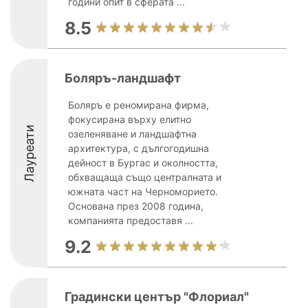
години опит в сферата ...
8.5
Боляръ-ландшафт
Боляръ е реномирана фирма,
фокусирана върху елитно
Лауреати
озеленяване и ландшафтна
архитектура, с дългогодишна
дейност в Бургас и околността,
обхващаща също централната и
южната част на Черноморието.
Основана през 2008 година,
компанията предоставя ...
9.2
Градински център "Флориал"