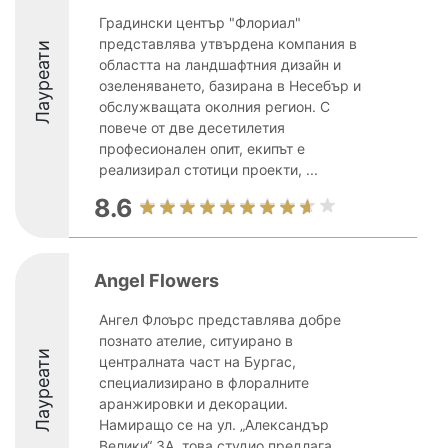
Градински център "Флориал"
представлява утвърдена компания в
Лауреати
областта на ландшафтния дизайн и
озеленяването, базирана в Несебър и
обслужващата околния регион. С
повече от две десетилетия
професионален опит, екипът е
реализирал стотици проекти, ...
8.6
Angel Flowers
Ангел Флоърс представлява добре
познато ателие, ситуирано в
Лауреати
централната част на Бургас,
специализирано в флоралните
аранжировки и декорации.
Намиращо се на ул. „Александър
Велики“ 3А, това студио предлага