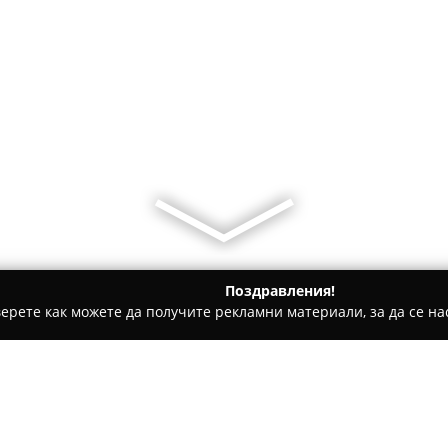
Поздравления!
ерете как можете да получите рекламни материали, за да се нас
центрове, Градинарски услуги - София
Площад Родина