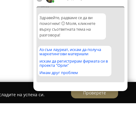
04:05
Здравейте, радваме се да ви
помогнем! 🙂 Моля, кликнете
върху съответната тема на
разговора!
Аз съм лауреат, искам да получа
маркетингови материали
искам да регистрирам фирмата си в
проекта "Орли"
Имам друг проблем
Проверете
ладите на успеха си.