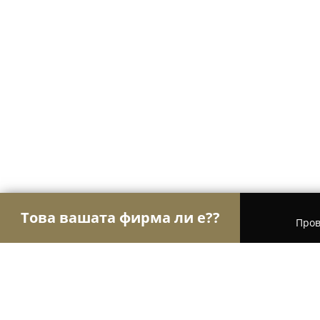
Това вашата фирма ли е??
Пров
Орли Градинарство
Озеленяване, Градински 