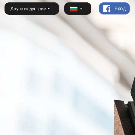
Вход
Други индустрии