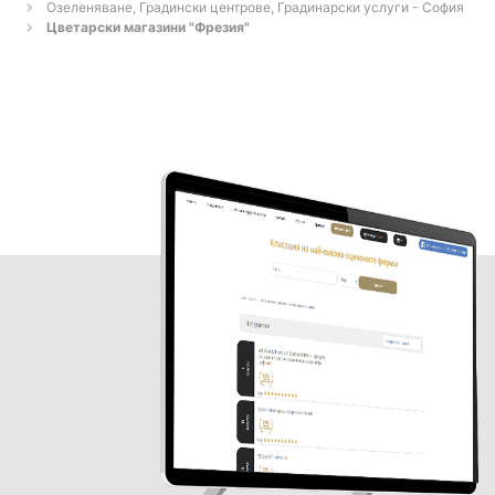
Озеленяване, Градински центрове, Градинарски услуги - София
Цветарски магазини "Фрезия"