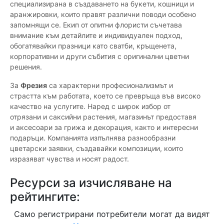
специализирана в създаването на букети, кошници и
аранжировки, които правят различни поводи особено
запомнящи се. Екип от опитни флористи съчетава
внимание към детайлите и индивидуален подход,
обогатявайки празници като сватби, кръщенета,
корпоративни и други събития с оригинални цветни
решения.
За
Фрезия
са характерни професионализмът и
страстта към работата, което се превръща във високо
качество на услугите. Наред с широк избор от
отрязани и саксийни растения, магазинът предоставя
и аксесоари за грижа и декорация, както и интересни
подаръци. Компанията изпълнява разнообразни
цветарски заявки, създавайки композиции, които
изразяват чувства и носят радост.
Ресурси за изчисляване на
рейтингите:
Само регистрирани потребители могат да видят