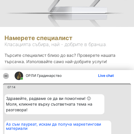
Намерете специалист
Класацията събира, най - добрите в бранша.
Търсите специалист близо до вас? Проверете нашата
търсачка. Използвайте само най-добрите услуги!
ОРЛИ Градинарство
Live chat
Търсене
07:14
Здравейте, радваме се да ви помогнем! 🙂
Моля, кликнете върху съответната тема на
разговора!
Аз съм лауреат, искам да получа маркетингови
Организатор на
Класация
Контакти
материали
класиране
Победители
Контакти
Beautiful Company S.R.L.
Списък на