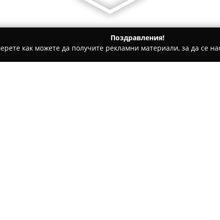
Поздравления!
ерете как можете да получите рекламни материали, за да се нас
центрове, Градинарски услуги - Добрич
Градински център 
Относно компанията:
В Добрич, на адрес Албенски
Пасифлора
, който се е нало
градинарството и озеленяван
предлагането на различни ви
богат асортимент от декорат
градини. Освен стайни расте
заедно с посадъчен материал