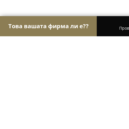
Това вашата фирма ли е??
Пров
Орли Градинарство
Озеленяване, Градински 
Градински център Пасифлора
9
(17)
Добрич, Dobrich