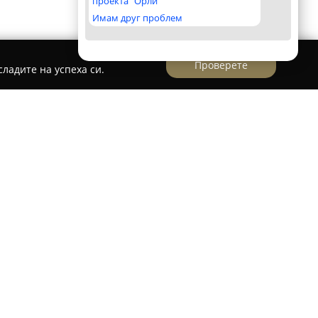
проекта "Орли"
Имам друг проблем
Проверете
ладите на успеха си.
Пасифлора
 път 20, се намира
Градински център
жил като важен участник в секторите на
ето. Компанията е специализирана в
дове целогодишни и сезонни цветя, както и на
ивни храсти и растения, подходящи за домове и
ния, в центъра може да се намерят и овошки,
 за овощни култури, което прави мястото