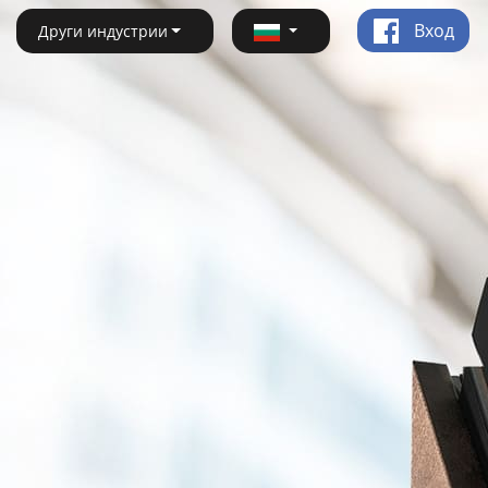
Вход
Други индустрии