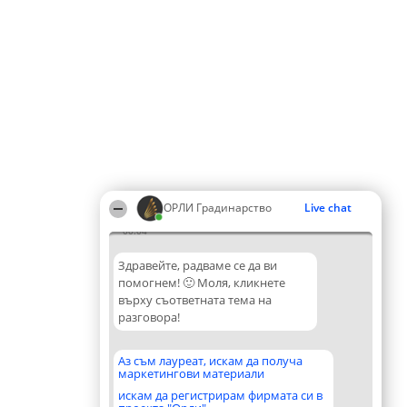
ОРЛИ Градинарство
Live chat
00:04
Здравейте, радваме се да ви
помогнем! 🙂 Моля, кликнете
върху съответната тема на
разговора!
Аз съм лауреат, искам да получа
маркетингови материали
искам да регистрирам фирмата си в