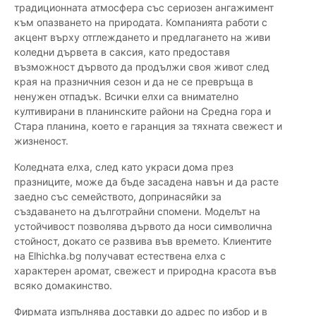
традиционната атмосфера със сериозен ангажимент
към опазването на природата. Компанията работи с
акцент върху отглеждането и предлагането на живи
коледни дървета в саксия, като предоставя
възможност дървото да продължи своя живот след
края на празничния сезон и да не се превръща в
ненужен отпадък. Всички елхи са внимателно
култивирани в планинските райони на Средна гора и
Стара планина, което е гаранция за тяхната свежест и
жизненост.
Коледната елха, след като украси дома през
празниците, може да бъде засадена навън и да расте
заедно със семейството, допринасяйки за
създаването на дълготрайни спомени. Моделът на
устойчивост позволява дървото да носи символична
стойност, докато се развива във времето. Клиентите
на Elhichka.bg получават естествена елха с
характерен аромат, свежест и природна красота във
всяко домакинство.
Фирмата изпълнява доставки до адрес по избор и в