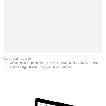
Орли Градинарство
Озеленяване, Градински центрове, Градинарски услуги - София
Elhichka.bg - Живи Коледни Елхи в Саксия