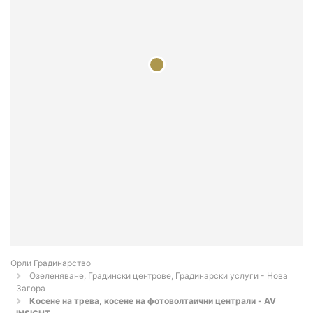
Орли Градинарство
Озеленяване, Градински центрове, Градинарски услуги - Нова
Загора
Косене на трева, косене на фотоволтаични централи - AV