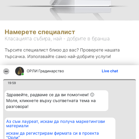
Намерете специалист
Класацията събира, най - добрите в бранша.
Търсите специалист близо до вас? Проверете нашата
търсачка. Използвайте само най-добрите услуги!
ОРЛИ Градинарство
Live chat
Търсене
19:59
Здравейте, радваме се да ви помогнем! 🙂
Моля, кликнете върху съответната тема на
разговора!
Аз съм лауреат, искам да получа маркетингови
Организатор на
Класация
Контакти
материали
класиране
Победители
Контакти
Beautiful Company S.R.L.
Списък на
искам да регистрирам фирмата си в проекта
BulevardulAleea Timișul De
всички
"Орли"