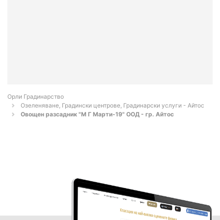
Орли Градинарство
Озеленяване, Градински центрове, Градинарски услуги - Айтос
Овощен разсадник "М Г Марти-19" ООД - гр. Айтос