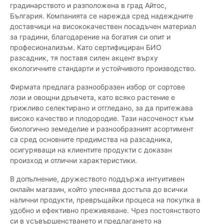
градинарството и разположена в град Айтос,
България. Компанията се нарежда сред надеждните
доставчици на висококачествен посадъчен материал
за градини, благодарение на богатия си опит и
професионализъм. Като сертифициран БИО
разсадник, тя поставя силен акцент върху
екологичните стандарти и устойчивото производство.
Фирмата предлага разнообразен избор от сортове
лози и овощни дръвчета, като всяко растение е
грижливо селектирано и отгледано, за да притежава
високо качество и плодородие. Тази насоченост към
биологично земеделие и разнообразният асортимент
са сред основните предимства на разсадника,
осигуряващи на клиентите продукти с доказан
произход и отлични характеристики.
В допълнение, дружеството поддържа интуитивен
онлайн магазин, който улеснява достъпа до всички
налични продукти, превръщайки процеса на покупка в
удобно и ефективно преживяване. Чрез постоянството
си в усъвършенстването и предлагането на